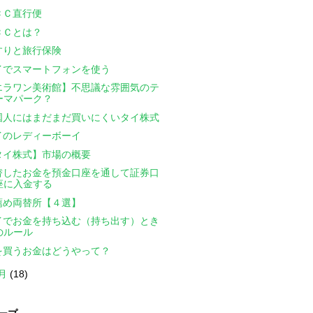
ＣＣ直行便
ＣＣとは？
すりと旅行保険
イでスマートフォンを使う
エラワン美術館】不思議な雰囲気のテ
ーマパーク？
国人にはまだまだ買いにくいタイ株式
イのレディーボーイ
タイ株式】市場の概要
替したお金を預金口座を通して証券口
座に入金する
薦め両替所【４選】
イでお金を持ち込む（持ち出す）とき
のルール
を買うお金はどうやって？
0月
(18)