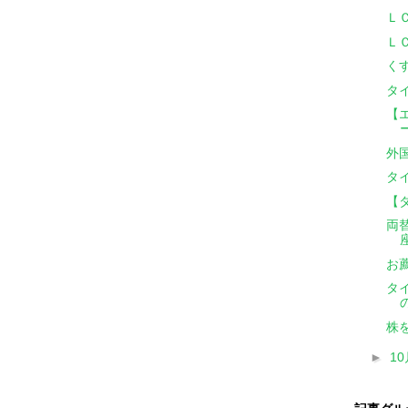
Ｌ
Ｌ
く
タ
【
外
タ
【
両
お
タ
株
►
1