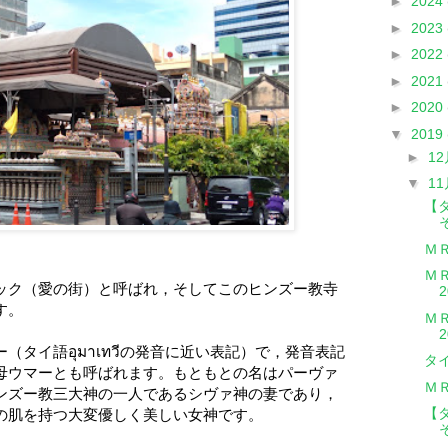
►
2024
►
2023
►
2022
►
2021
►
2020
▼
2019
►
1
▼
1
【
Ｍ
Ｍ
ック（愛の街）と呼ばれ，そしてこのヒンズー教寺
す。
Ｍ
タイ語อุมาเทวีの発音に近い表記）で，発音表記
タ
母ウマーとも呼ばれます。もともとの名はパーヴァ
Ｍ
ンズー教三大神の一人であるシヴァ神の妻であり，
【
の肌を持つ大変優しく美しい女神です。