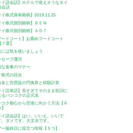
タイ語会話】ホテルで使えそうなタイ
語会話
イ株式保有銘柄】2019.11.25
タイ株式個別銘柄】ＢＥＭ
タイ株式個別銘柄】ＡＯＴ
フードコート】お薦めフードコート
【７選】
装には気を使いましょう
ンセーブ運河
切な食事のマナー
イ株式の目次
当金と売買益の円換算と税額計算
タイ語単語】長すぎてそのまま歌詞に
なるバンコクの正式名
ンコク都心から空港に向かう方法【６
つ】
タイ語会話】はい。いいえ。いいで
す。ダメです。大丈夫です。
アー最終日に役立つ情報【５つ】