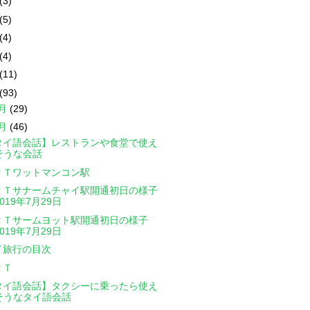
(3)
(5)
(4)
(4)
(11)
(93)
2月
(29)
1月
(46)
タイ語会話】レストランや食堂で使え
そうな会話
ＲＴワットマンコン駅
ＲＴサナームチャイ駅開通初日の様子
2019年7月29日
ＲＴサームヨット駅開通初日の様子
2019年7月29日
イ旅行の目次
ＲＴ
タイ語会話】タクシーに乗ったら使え
そうなタイ語会話