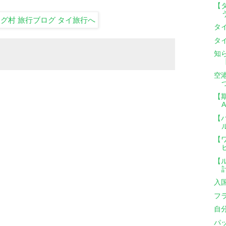
【
タ
タ
知
空
【期
【
【
【
入
フ
自
パ