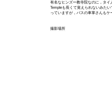
有名なヒンズー教寺院なのに，タイ人はวัดพระ
Templeも長くて覚えられないみ
っていますが，バスの車掌さんもケー
撮影場所