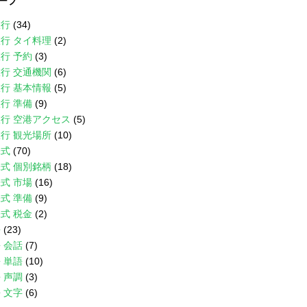
ープ
旅行
(34)
行 タイ料理
(2)
行 予約
(3)
行 交通機関
(6)
行 基本情報
(5)
行 準備
(9)
行 空港アクセス
(5)
行 観光場所
(10)
株式
(70)
式 個別銘柄
(18)
式 市場
(16)
式 準備
(9)
式 税金
(2)
語
(23)
 会話
(7)
 単語
(10)
 声調
(3)
 文字
(6)