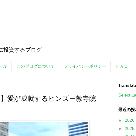
に投資するブログ
ール
このブログについて
プライバシーポリシー
ＦＡＱ
Translat
Select L
ク】愛が成就するヒンズー教寺院
最近の投
►
2026
►
2025