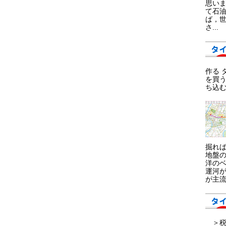
思い
て石
ば，
さ...
作る 
を買う
ち込む
掘れ
地盤
洋の
運河
が主流
＞税金