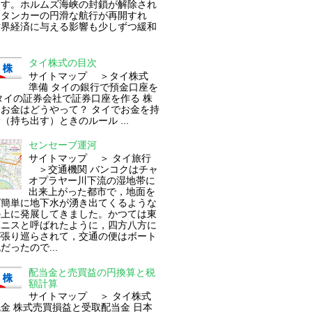
ます。ホルムズ海峡の封鎖が解除され
油タンカーの円滑な航行が再開すれ
世界経済に与える影響も少しずつ緩和
タイ株式の目次
サイトマップ ＞タイ株式
準備 タイの銀行で預金口座を
タイの証券会社で証券口座を作る 株
お金はどうやって？ タイでお金を持
（持ち出す）ときのルール ...
センセーブ運河
サイトマップ ＞ タイ旅行
＞交通機関 バンコクはチャ
オプラヤー川下流の湿地帯に
出来上がった都市で，地面を
ば簡単に地下水が湧き出てくるような
の上に発展してきました。かつては東
ベニスと呼ばれたように，四方八方に
が張り巡らされて，交通の便はボート
だったので...
配当金と売買益の円換算と税
額計算
サイトマップ ＞ タイ株式
 株式売買損益と受取配当金 日本