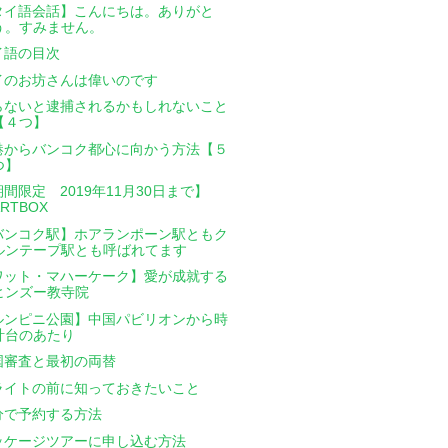
タイ語会話】こんにちは。ありがと
う。すみません。
イ語の目次
イのお坊さんは偉いのです
らないと逮捕されるかもしれないこと
【４つ】
港からバンコク都心に向かう方法【５
つ】
間限定 2019年11月30日まで】
ARTBOX
バンコク駅】ホアランポーン駅ともク
ルンテープ駅とも呼ばれてます
ワット・マハーケーク】愛が成就する
ヒンズー教寺院
ルンピニ公園】中国パビリオンから時
計台のあたり
国審査と最初の両替
ライトの前に知っておきたいこと
分で予約する方法
ッケージツアーに申し込む方法