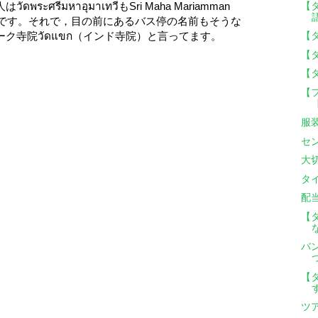
【
ศรีมหาอุมาเทวีもSri Maha Mariamman
たいです。それで，目の前にあるバス停の名前もそうな
【タ
ク寺院วัดแขก（インド寺院）と言ってます。
【
【
【
服
セ
大
タ
配
【
バ
【
ツ