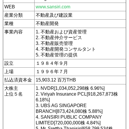
WEB
www.sansiri.com
産業分類
不動産及び建設業
業種
不動産開発
事業内容
1. 不動産および資産管理
2. 不動産仲介サービス
3. 不動産販売管理
4. 不動産開発コンサルタント
5. 不動産管理の提供
設立
１９８４年９月
上場
１９９６年７月
払込済資本金
15,903.12 百万THB
大株主
1. NVDR[1,034,052,298株 6.96%]
上位５名
2. Viriyah Insurance PCL[918,267,873株
6.18%]
3. UBS AG SINGAPORE
BRANCH[873,424,080株 5.88%]
4. SANSIRI PUBLIC COMPANY
LIMITED[720,000,000株 4.84%]
5. Mr. Srettha Thanisin[658,799,534株