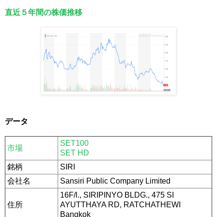
直近５年間の株価推移
データ
SET100
市場
SET HD
銘柄
SIRI
会社名
Sansiri Public Company Limited
16F/l., SIRIPINYO BLDG., 475 SI
住所
AYUTTHAYA RD, RATCHATHEWI
Bangkok