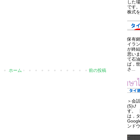
した
です。
株式を
保有
イラ
が終
思い
て石
ば，
さ...
ホーム
前の投稿
＞会話 
(5)
す。 
は，
Goo
ンドウ