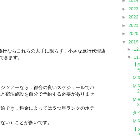
►
2024
►
2023
►
2022
►
2021
►
2020
▼
2019
►
1
旅行ならこれらの大手に限らず，小さな旅行代理店
できます。
▼
1
【
Ｍ
Ｍ
ージツアーなら，都合の良いスケジュールでパ
機と宿泊施設を自分で予約する必要がありませ
Ｍ
宿泊でき，料金によっては５つ星ランクのホテ
タ
Ｍ
でない）ことが多いです。
【