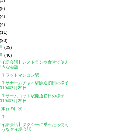
(3)
(5)
(4)
(4)
(11)
(93)
2月
(29)
1月
(46)
タイ語会話】レストランや食堂で使え
そうな会話
ＲＴワットマンコン駅
ＲＴサナームチャイ駅開通初日の様子
2019年7月29日
ＲＴサームヨット駅開通初日の様子
2019年7月29日
イ旅行の目次
ＲＴ
タイ語会話】タクシーに乗ったら使え
そうなタイ語会話