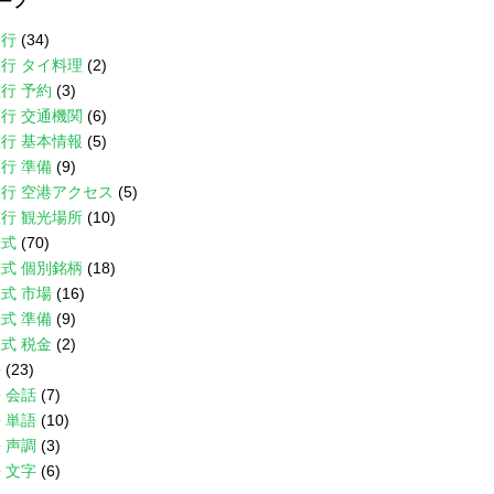
ープ
旅行
(34)
行 タイ料理
(2)
行 予約
(3)
行 交通機関
(6)
行 基本情報
(5)
行 準備
(9)
行 空港アクセス
(5)
行 観光場所
(10)
株式
(70)
式 個別銘柄
(18)
式 市場
(16)
式 準備
(9)
式 税金
(2)
語
(23)
 会話
(7)
 単語
(10)
 声調
(3)
 文字
(6)