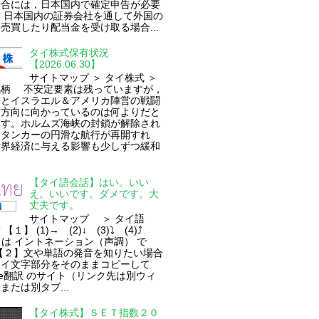
場合には，日本国内で確定申告が必要
 日本国内の証券会社を通して外国の
売買したり配当金を受け取る場合...
タイ株式保有状況
【2026.06.30】
サイトマップ ＞ タイ株式 ＞
銘柄 不安定要素は残っていますが，
ンとイスラエル＆アメリカ陣営の戦闘
結方向に向かっているのは何よりだと
ます。ホルムズ海峡の封鎖が解除され
油タンカーの円滑な航行が再開すれ
世界経済に与える影響も少しずつ緩和
【タイ語会話】はい。いい
え。いいです。ダメです。大
丈夫です。
サイトマップ ＞ タイ語
【１】 (1)→ (2)↓ (3)⤵ (4)⤴
⮍ は イントネーション（声調） で
【２】文や単語の発音を知りたい場合
タイ文字部分をそのままコピーして
gle翻訳 のサイト（リンク先は別ウィ
または別タブ...
【タイ株式】ＳＥＴ指数２０