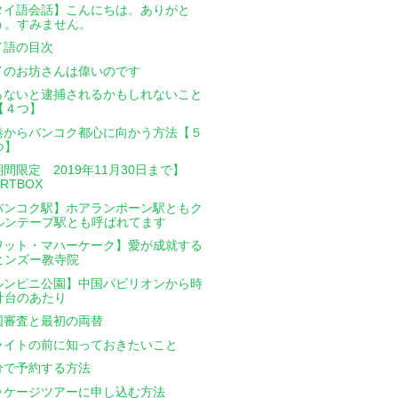
タイ語会話】こんにちは。ありがと
う。すみません。
イ語の目次
イのお坊さんは偉いのです
らないと逮捕されるかもしれないこと
【４つ】
港からバンコク都心に向かう方法【５
つ】
間限定 2019年11月30日まで】
ARTBOX
バンコク駅】ホアランポーン駅ともク
ルンテープ駅とも呼ばれてます
ワット・マハーケーク】愛が成就する
ヒンズー教寺院
ルンピニ公園】中国パビリオンから時
計台のあたり
国審査と最初の両替
ライトの前に知っておきたいこと
分で予約する方法
ッケージツアーに申し込む方法