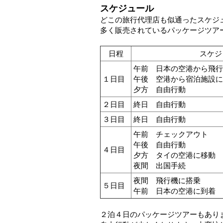
スケジュール
どこの旅行代理店も似通ったスケジ
多く販売されているパッケージツア
日程
スケジ
午前 日本の空港から飛行
１日目
午後 空港から宿泊施設に
夕方 自由行動
２日目
終日 自由行動
３日目
終日 自由行動
午前 チェックアウト
午後 自由行動
４日目
夕方 タイの空港に移動
夜間 出国手続
夜間 飛行機に搭乗
５日目
午前 日本の空港に到着
２泊４日のパッケージツアーもあり