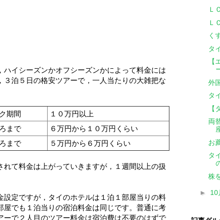
Ｌ
Ｌ
く
タ
【
，ハイシーズンかオフシーズンかによって料金には
，３泊５日の格安ツアーで，一人当たりの大雑把な
外
タ
【
ク期間
１０万円以上
両
ろまで
６万円から１０万円くらい
お
ろまで
５万円から６万円くらい
タ
されて料金は上がっていきますが，１週間以上の扱
株
►
1
金設定ですが，タイのホテルは１泊１部屋当りの料
部屋でも１泊当りの宿泊料金は同じです。普通に考
アーで２人目のツアー料金は宿泊費は不要のはずで