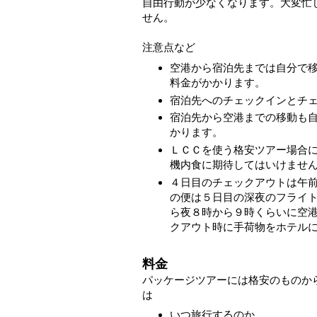
自由行動が少なくなります。大変忙
せん。
注意点など
空港から宿泊先までは自分で
料金がかかります。
宿泊先へのチェックインとチ
宿泊先から空港までの移動も
かります。
ＬＣＣを使う格安ツアー場合
機内食に期待してはいけませ
４日目のチェックアウトは午
の便は５日目の深夜のフライ
ら夜８時から９時くらいに空
クアウト時に手荷物をホテル
料金
パッケージツアーには格安のものか
は
いつ旅行するのか