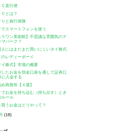
ＣＣ直行便
ＣＣとは？
すりと旅行保険
イでスマートフォンを使う
エラワン美術館】不思議な雰囲気のテ
ーマパーク？
国人にはまだまだ買いにくいタイ株式
イのレディーボーイ
タイ株式】市場の概要
替したお金を預金口座を通して証券口
座に入金する
薦め両替所【４選】
イでお金を持ち込む（持ち出す）とき
のルール
を買うお金はどうやって？
0月
(18)