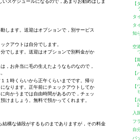
しいスケジュールになるので，あまりお勧めはしま
【
タ
タ
移動します。送迎はオプションで，別サービス
知
ェックアウトは自分でします。
空
自分でします。送迎はオプションで別料金がか
【期
には，お弁当に毛の生えたようなものなので，
ん。
【
前１１時くらいから正午くらいまでです。帰り
【
トになります。正午前にチェックアウトしてか
港に向かうまでは自由時間があるので，チェッ
【
に預けましょう。無料で預かってくれます。
入
フ
ら結構な値段がするものまでありますが，その料金
自
パ