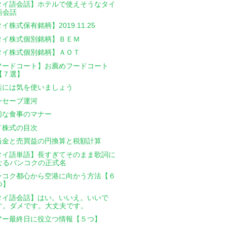
タイ語会話】ホテルで使えそうなタイ
語会話
イ株式保有銘柄】2019.11.25
タイ株式個別銘柄】ＢＥＭ
タイ株式個別銘柄】ＡＯＴ
フードコート】お薦めフードコート
【７選】
装には気を使いましょう
ンセーブ運河
切な食事のマナー
イ株式の目次
当金と売買益の円換算と税額計算
タイ語単語】長すぎてそのまま歌詞に
なるバンコクの正式名
ンコク都心から空港に向かう方法【６
つ】
タイ語会話】はい。いいえ。いいで
す。ダメです。大丈夫です。
アー最終日に役立つ情報【５つ】