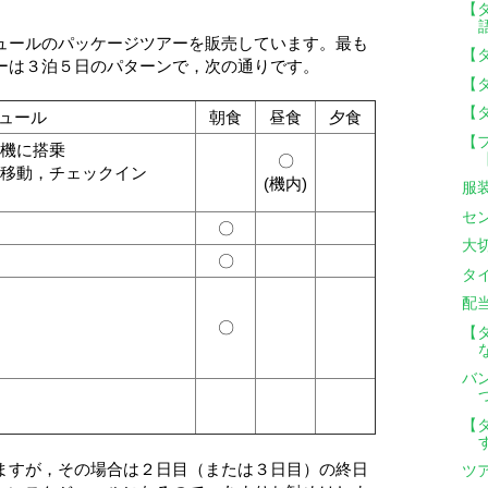
【
ュールのパッケージツアーを販売しています。最も
【タ
ーは３泊５日のパターンで，次の通りです。
【
【
ュール
朝食
昼食
夕食
【
機に搭乗
〇
移動，チェックイン
(機内)
服
セ
〇
大
〇
タ
配
〇
【
バ
【
ますが，その場合は２日目（または３日目）の終日
ツ