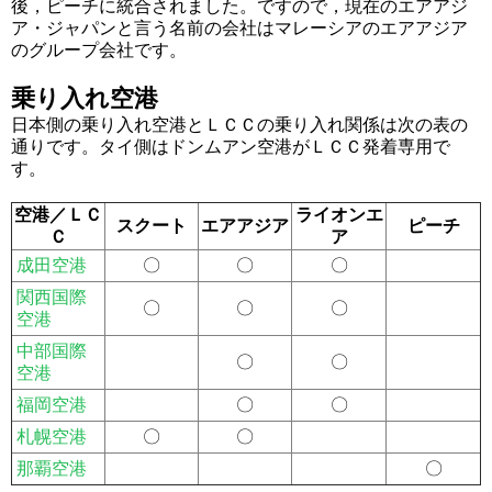
後，ピーチに統合されました。ですので，現在のエアアジ
ア・ジャパンと言う名前の会社はマレーシアのエアアジア
のグループ会社です。
乗り入れ空港
日本側の乗り入れ空港とＬＣＣの乗り入れ関係は次の表の
通りです。タイ側はドンムアン空港がＬＣＣ発着専用で
す。
空港／ＬＣ
ライオンエ
スクート
エアアジア
ピーチ
Ｃ
ア
成田空港
〇
〇
〇
関西国際
〇
〇
〇
空港
中部国際
〇
〇
空港
福岡空港
〇
〇
札幌空港
〇
〇
那覇空港
〇