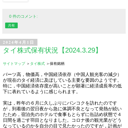
0 件のコメント:
共有
2024年4月1日
タイ株式保有状況【2024.3.29】
サイトマップ
＞
タイ株式
＞保有銘柄
バーツ高，物価高，中国経済依存（中国人観光客の減少）
が現在のタイ経済に及ぼしている主要な要因のようです。
特に，中国経済依存度が高いことが顕著に経済成長率の低
下に表れているように感じられます。
実は，昨年の６月に久しぶりにバンコクを訪れたのです
が，到着後の翌日夜から急に体調不良となって発熱が続い
たため，宿泊先のホテルで食事もとらずに缶詰め状態で４
日間を過ごす羽目となりました。コロナ後の観光業がどう
なっているのかを自分の目で見たかったのですが，計画が