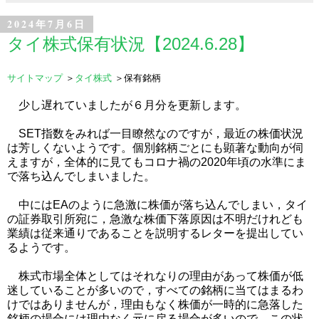
2024年7月6日
タイ株式保有状況【2024.6.28】
サイトマップ
＞
タイ株式
＞保有銘柄
少し遅れていましたが６月分を更新します。
SET指数をみれば一目瞭然なのですが，最近の株価状況
は芳しくないようです。個別銘柄ごとにも顕著な動向が伺
えますが，全体的に見てもコロナ禍の2020年頃の水準にま
で落ち込んでしまいました。
中にはEAのように急激に株価が落ち込んでしまい，タイ
の証券取引所宛に，急激な株価下落原因は不明だけれども
業績は従来通りであることを説明するレターを提出してい
るようです。
株式市場全体としてはそれなりの理由があって株価が低
迷していることが多いので，すべての銘柄に当てはまるわ
けではありませんが，理由もなく株価が一時的に急落した
銘柄の場合には理由なく元に戻る場合が多いので，この状