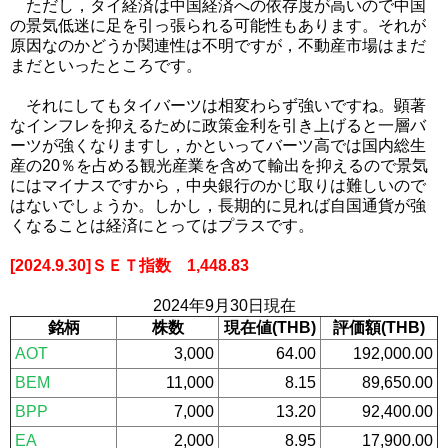
ただし，タイ経済は中国経済への依存度が高いので中国
の景気低迷に足を引っ張られる可能性もあります。それが
原因なのかどうか関連性は不明ですが，不動産市場はまだ
まだといったところです。
それにしてもタイバーツは相変わらず強いですね。顕著
なインフレを抑えるために政策金利を引き上げると一層バ
ーツが強くなりますし，かといってバーツ高では国内総生
産の20％を占める観光産業を含めて輸出を抑えるので景気
にはマイナスですから，中央銀行のかじ取りは難しいので
はないでしょうか。しかし，長期的に見れば自国通貨が強
くなることは経済にとってはプラスです。
[2024.9.30]ＳＥＴ指数 1,448.83
2024年9
月30日現在
銘柄
株数
現在値(THB)
評価額(THB)
AOT
3,000
64.00
192,000.00
BEM
11,000
8.15
89,650.00
BPP
7,000
13.20
92,400.00
EA
2,000
8.95
17,900.00