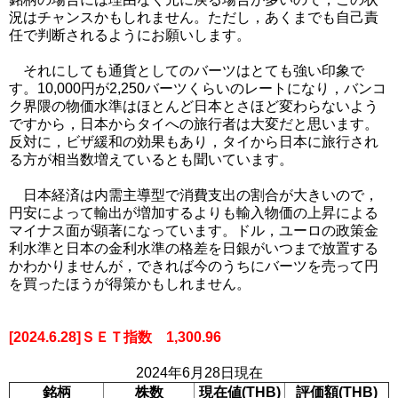
況はチャンスかもしれません。ただし，あくまでも自己責
任で判断されるようにお願いします。
それにしても通貨としてのバーツはとても強い印象で
す。10,000円が2,250バーツくらいのレートになり，バンコ
ク界隈の物価水準はほとんど日本とさほど変わらないよう
ですから，日本からタイへの旅行者は大変だと思います。
反対に，ビザ緩和の効果もあり，タイから日本に旅行され
る方が相当数増えているとも聞いています。
日本経済は内需主導型で消費支出の割合が大きいので，
円安によって輸出が増加するよりも輸入物価の上昇による
マイナス面が顕著になっています。ドル，ユーロの政策金
利水準と日本の金利水準の格差を日銀がいつまで放置する
かわかりませんが，できれば今のうちにバーツを売って円
を買ったほうが得策かもしれません。
[2024.6.28]ＳＥＴ指数 1,300.96
2024年6
月28日現在
銘柄
株数
現在値(THB)
評価額(THB)