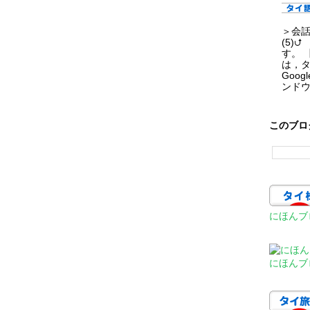
＞会話 
(5)
す。 
は，
Goo
ンドウ
このブロ
にほんブ
にほんブ