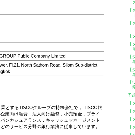
【
【
【
【
GROUP Public Company Limited
【
er, Fl.21, North Sathorn Road, Silom Sub-district,
【
ngkok
【
予
【タ
事業とするTISCOグループの持株会社で， TISCO銀
【
小企業向け融資，法人向け融資，小売預金，プライ
【
，バンカシュアランス，キャッシュマネージメント
などのサービス分野の銀行業務に従事しています。
【