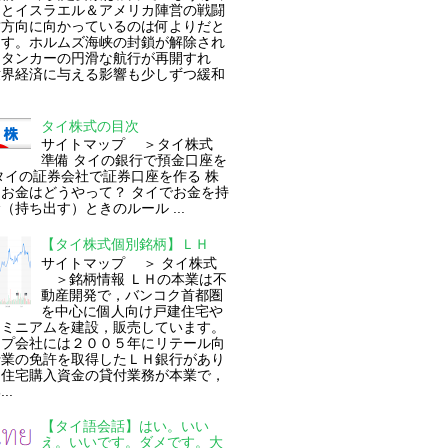
ンとイスラエル＆アメリカ陣営の戦闘
結方向に向かっているのは何よりだと
ます。ホルムズ海峡の封鎖が解除され
油タンカーの円滑な航行が再開すれ
世界経済に与える影響も少しずつ緩和
タイ株式の目次
サイトマップ ＞タイ株式
準備 タイの銀行で預金口座を
タイの証券会社で証券口座を作る 株
お金はどうやって？ タイでお金を持
（持ち出す）ときのルール ...
【タイ株式個別銘柄】ＬＨ
サイトマップ ＞ タイ株式
＞銘柄情報 ＬＨの本業は不
動産開発で，バンコク首都圏
を中心に個人向け戸建住宅や
ドミニアムを建設，販売しています。
ープ会社には２００５年にリテール向
行業の免許を取得したＬＨ銀行があり
。住宅購入資金の貸付業務が本業で，
..
【タイ語会話】はい。いい
え。いいです。ダメです。大