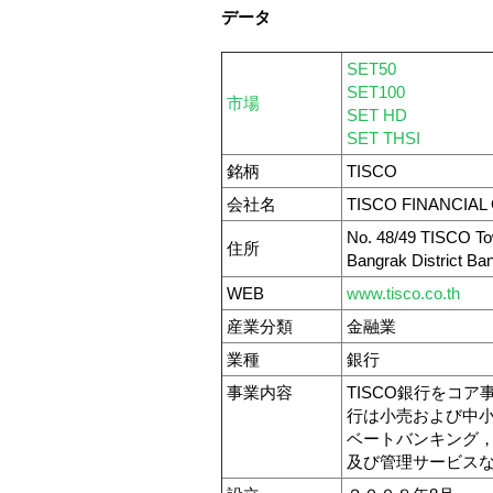
データ
SET50
SET100
市場
SET HD
SET THSI
銘柄
TISCO
会社名
TISCO FINANCIAL 
No. 48/49 TISCO Tow
住所
Bangrak District Ba
WEB
www.tisco.co.th
産業分類
金融業
業種
銀行
事業内容
TISCO銀行をコア
行は小売および中
ベートバンキング
及び管理サービス