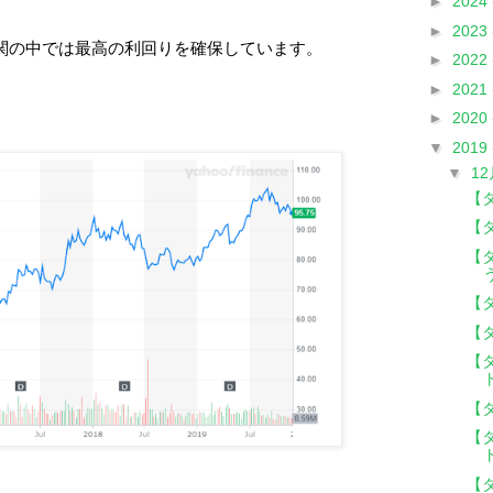
►
2024
►
2023
関の中では最高の利回りを確保しています。
►
2022
►
2021
►
2020
▼
2019
▼
1
【
【
【
【
【
【
【
【
【タ