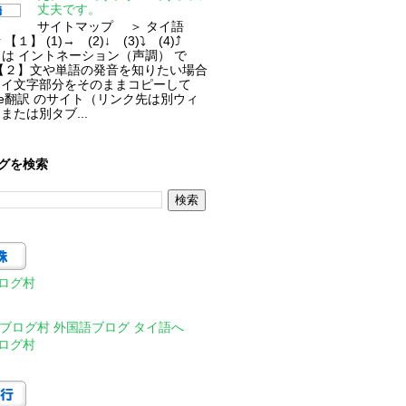
丈夫です。
サイトマップ ＞ タイ語
【１】 (1)→ (2)↓ (3)⤵ (4)⤴
⮍ は イントネーション（声調） で
【２】文や単語の発音を知りたい場合
タイ文字部分をそのままコピーして
gle翻訳 のサイト（リンク先は別ウィ
または別タブ...
グを検索
ログ村
ログ村