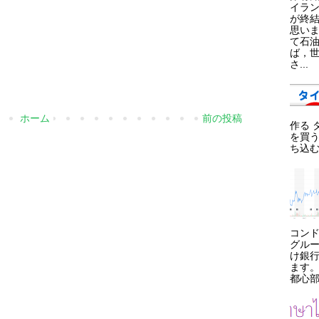
イラ
が終
思い
て石
ば，
さ...
ホーム
前の投稿
作る 
を買う
ち込む
コン
グル
け銀
ます
都心部.