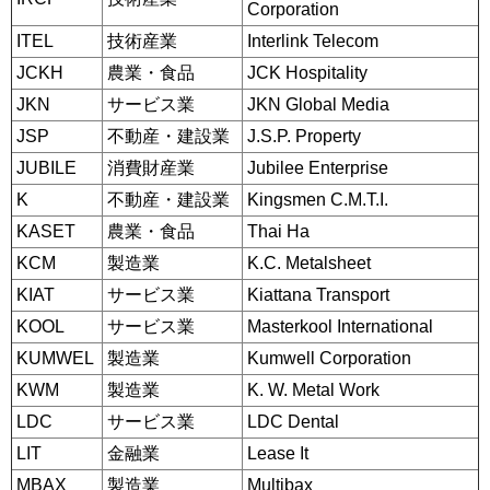
Corporation
ITEL
技術産業
Interlink Telecom
JCKH
農業・食品
JCK Hospitality
JKN
サービス業
JKN Global Media
JSP
不動産・建設業
J.S.P. Property
JUBILE
消費財産業
Jubilee Enterprise
K
不動産・建設業
Kingsmen C.M.T.I.
KASET
農業・食品
Thai Ha
KCM
製造業
K.C. Metalsheet
KIAT
サービス業
Kiattana Transport
KOOL
サービス業
Masterkool International
KUMWEL
製造業
Kumwell Corporation
KWM
製造業
K. W. Metal Work
LDC
サービス業
LDC Dental
LIT
金融業
Lease It
MBAX
製造業
Multibax