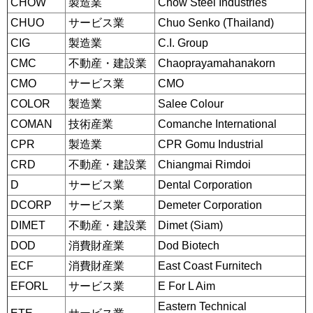
CHOW
製造業
Chow Steel Industries
CHUO
サービス業
Chuo Senko (Thailand)
CIG
製造業
C.I. Group
CMC
不動産・建設業
Chaoprayamahanakorn
CMO
サービス業
CMO
COLOR
製造業
Salee Colour
COMAN
技術産業
Comanche International
CPR
製造業
CPR Gomu Industrial
CRD
不動産・建設業
Chiangmai Rimdoi
D
サービス業
Dental Corporation
DCORP
サービス業
Demeter Corporation
DIMET
不動産・建設業
Dimet (Siam)
DOD
消費財産業
Dod Biotech
ECF
消費財産業
East Coast Furnitech
EFORL
サービス業
E For L Aim
Eastern Technical