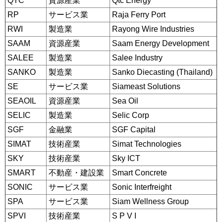
QTC
資源産業
Qtc Energy
RP
サービス業
Raja Ferry Port
RWI
製造業
Rayong Wire Industries
SAAM
資源産業
Saam Energy Development
SALEE
製造業
Salee Industry
SANKO
製造業
Sanko Diecasting (Thailand)
SE
サービス業
Siameast Solutions
SEAOIL
資源産業
Sea Oil
SELIC
製造業
Selic Corp
SGF
金融業
SGF Capital
SIMAT
技術産業
Simat Technologies
SKY
技術産業
Sky ICT
SMART
不動産・建設業
Smart Concrete
SONIC
サービス業
Sonic Interfreight
SPA
サービス業
Siam Wellness Group
SPVI
技術産業
S P V I