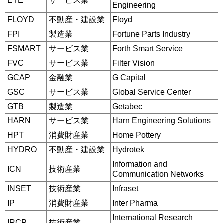
ETE
サービス業
Engineering
FLOYD
不動産・建設業
Floyd
FPI
製造業
Fortune Parts Industry
FSMART
サービス業
Forth Smart Service
FVC
サービス業
Filter Vision
GCAP
金融業
G Capital
GSC
サービス業
Global Service Center
GTB
製造業
Getabec
HARN
サービス業
Harn Engineering Solutions
HPT
消費財産業
Home Pottery
HYDRO
不動産・建設業
Hydrotek
Information and
ICN
技術産業
Communication Networks
INSET
技術産業
Infraset
IP
消費財産業
Inter Pharma
International Research
IRCP
技術産業