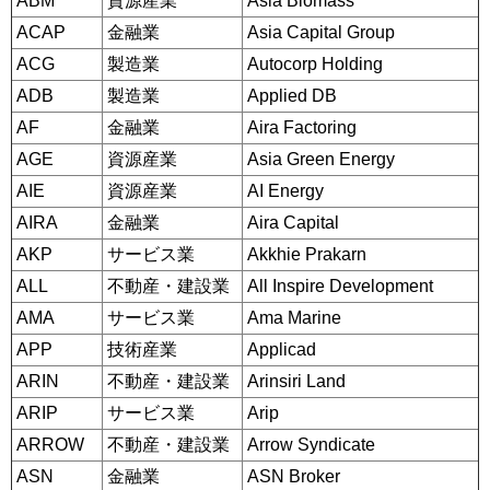
ABM
資源産業
Asia Biomass
ACAP
金融業
Asia Capital Group
ACG
製造業
Autocorp Holding
ADB
製造業
Applied DB
AF
金融業
Aira Factoring
AGE
資源産業
Asia Green Energy
AIE
資源産業
AI Energy
AIRA
金融業
Aira Capital
AKP
サービス業
Akkhie Prakarn
ALL
不動産・建設業
All Inspire Development
AMA
サービス業
Ama Marine
APP
技術産業
Applicad
ARIN
不動産・建設業
Arinsiri Land
ARIP
サービス業
Arip
ARROW
不動産・建設業
Arrow Syndicate
ASN
金融業
ASN Broker