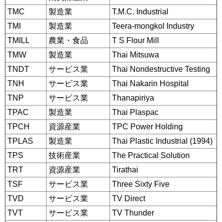
TMC
製造業
T.M.C. Industrial
TMI
製造業
Teera-mongkol Industry
TMILL
農業・食品
T S Flour Mill
TMW
製造業
Thai Mitsuwa
TNDT
サービス業
Thai Nondestructive Testing
TNH
サービス業
Thai Nakarin Hospital
TNP
サービス業
Thanapiriya
TPAC
製造業
Thai Plaspac
TPCH
資源産業
TPC Power Holding
TPLAS
製造業
Thai Plastic Industrial (1994)
TPS
技術産業
The Practical Solution
TRT
資源産業
Tirathai
TSF
サービス業
Three Sixty Five
TVD
サービス業
TV Direct
TVT
サービス業
TV Thunder