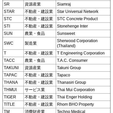
SR
資源産業
Siamraj
STAR
不動産・建設業
Star Universal Network
STC
不動産・建設業
STC Concrete Product
STI
不動産・建設業
Stonehenge Inter
SUN
農業・食品
Sunsweet
Sherwood Corporation
SWC
製造業
(Thailand)
T
不動産・建設業
T Engineering Corporation
TACC
農業・食品
T.A.C. Consumer
TAKUNI
資源産業
Takuni Group
TAPAC
不動産・建設業
Tapaco
THANA
不動産・建設業
Thanasiri Group
THMUI
サービス業
Thai Mui Corporation
TIGER
不動産・建設業
Thai Enger Holding
TITLE
不動産・建設業
Rhom BHO Property
TM
消費財産業
Techno Medical