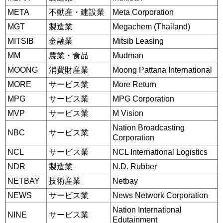
META
不動産・建設業
Meta Corporation
MGT
製造業
Megachem (Thailand)
MITSIB
金融業
Mitsib Leasing
MM
農業・食品
Mudman
MOONG
消費財産業
Moong Pattana International
MORE
サービス業
More Return
MPG
サービス業
MPG Corporation
MVP
サービス業
M Vision
Nation Broadcasting
NBC
サービス業
Corporation
NCL
サービス業
NCL International Logistics
NDR
製造業
N.D. Rubber
NETBAY
技術産業
Netbay
NEWS
サービス業
News Network Corporation
Nation International
NINE
サービス業
Edutainment