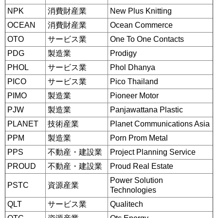
NPK
消費財産業
New Plus Knitting
OCEAN
消費財産業
Ocean Commerce
OTO
サービス業
One To One Contacts
PDG
製造業
Prodigy
PHOL
サービス業
Phol Dhanya
PICO
サービス業
Pico Thailand
PIMO
製造業
Pioneer Motor
PJW
製造業
Panjawattana Plastic
PLANET
技術産業
Planet Communications Asia
PPM
製造業
Porn Prom Metal
PPS
不動産・建設業
Project Planning Service
PROUD
不動産・建設業
Proud Real Estate
Power Solution
PSTC
資源産業
Technologies
QLT
サービス業
Qualitech