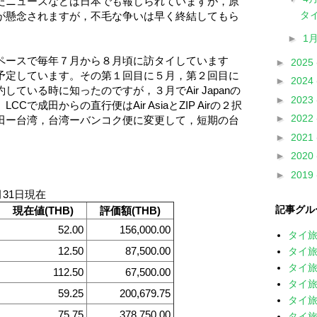
たニュースなどは日本でも報じられていますが，原
タイ
が懸念されますが，不毛な争いは早く終結してもら
►
1
ースで毎年７月から８月頃に訪タイしています
►
2025
予定しています。その第１回目に５月，第２回目に
►
2024
ている時に知ったのですが，３月でAir Japanの
►
2023
で成田からの直行便はAir AsiaとZIP Airの２択
►
2022
田ー台湾，台湾ーバンコク便に変更して，短期の台
►
2021
►
2020
►
2019
月31日現在
記事グル
現在値(THB)
評価額(THB)
52.00
156,000.00
タイ
12.50
87,500.00
タイ旅
タイ旅
112.50
67,500.00
タイ旅
59.25
200,679.75
タイ旅
75.75
378,750.00
タイ旅