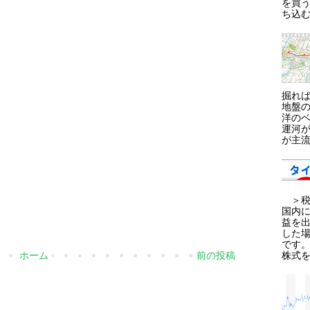
を買う
ち込む
掘れ
地盤
洋の
運河
が主流
＞税金
国内に
益を出
した
です。
株式を
ホーム
前の投稿