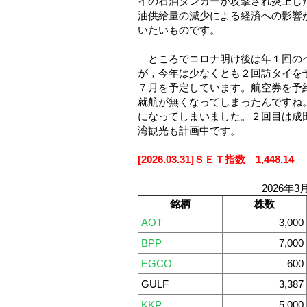
イの石油タンカーが攻撃され炎上し
油供給量の減少による経済への影響
いたいものです。
ところでコロナ明け後は年１回のペ
が，今年は少なくとも２回訪タイを
７月を予定しています。航空券を予約し
就航が無くなってしまったんですね。LCC
になってしまいました。２回目は成
湾観光も計画中です。
[2026.03.31]ＳＥＴ指数 1,448.14
2026年3
銘柄
株数
AOT
3,000
BPP
7,000
EGCO
600
GULF
3,387
KKP
5,000