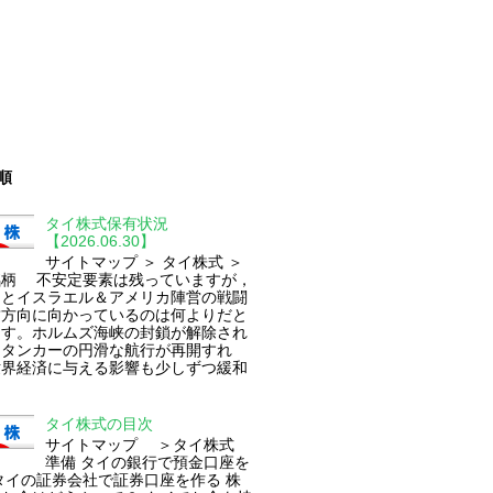
順
タイ株式保有状況
【2026.06.30】
サイトマップ ＞ タイ株式 ＞
銘柄 不安定要素は残っていますが，
ンとイスラエル＆アメリカ陣営の戦闘
結方向に向かっているのは何よりだと
ます。ホルムズ海峡の封鎖が解除され
油タンカーの円滑な航行が再開すれ
世界経済に与える影響も少しずつ緩和
タイ株式の目次
サイトマップ ＞タイ株式
準備 タイの銀行で預金口座を
タイの証券会社で証券口座を作る 株