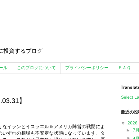
に投資するブログ
ール
このブログについて
プライバシーポリシー
ＦＡＱ
Translat
Select L
03.31】
最近の投
▼
2026
なイランとイスラエル＆アメリカ陣営の戦闘によ
►
7
のいずれの相場も不安定な状態になっています。タ
▼
4