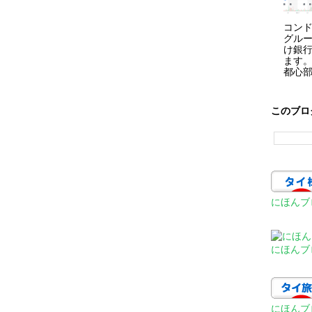
コン
グル
け銀
ます
都心部.
このブロ
にほんブ
にほんブ
にほんブ