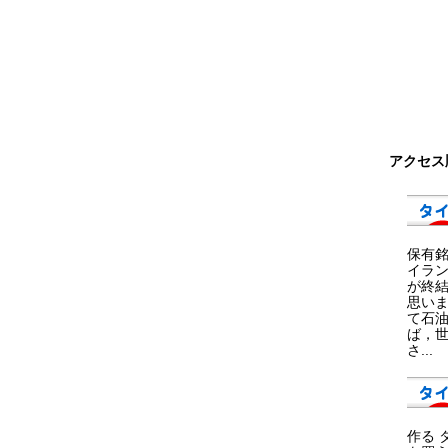
アクセス
保有
イラ
が終
思い
て石
ば，
さ...
作る 