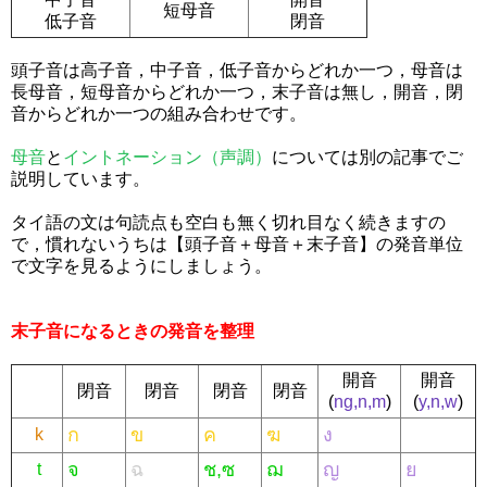
短母音
低子音
閉音
頭子音は高子音，中子音，低子音からどれか一つ，母音は
長母音，短母音からどれか一つ，末子音は無し，開音，閉
音からどれか一つの組み合わせです。
母音
と
イントネーション（声調）
については別の記事でご
説明しています。
タイ語の文は句読点も空白も無く切れ目なく続きますの
で，慣れないうちは【頭子音＋母音＋末子音】の発音単位
で文字を見るようにしましょう。
末子音になるときの発音を整理
開音
開音
閉音
閉音
閉音
閉音
(
ng,n,m
)
(
y,n,w
)
ก
ข
ค
ฆ
ง
k
จ
ฉ
ช,ซ
ฌ
ญ
ย
t