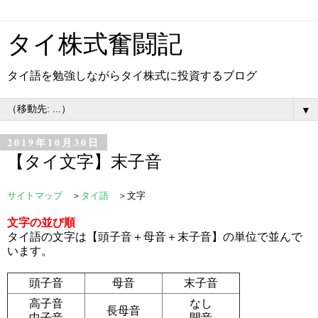
タイ株式奮闘記
タイ語を勉強しながらタイ株式に投資するブログ
▼
2019年10月30日
【タイ文字】末子音
サイトマップ
＞
タイ語
＞文字
文字の並び順
タイ語の文字は【頭子音＋母音＋末子音】の単位で並んで
います。
頭子音
母音
末子音
高子音
なし
長母音
中子音
開音