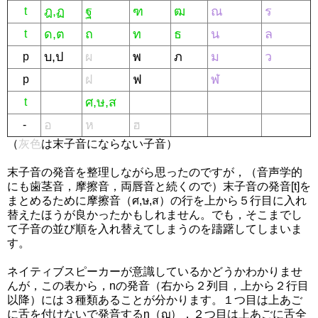
ฎ,ฏ
ฐ
ฑ
ฒ
ณ
ร
t
ด,ต
ถ
ท
ธ
น
ล
t
บ,ป
ผ
พ
ภ
ม
ว
p
ฝ
ฟ
ฬ
p
ศ,ษ,ส
t
อ
ห
ฮ
-
（
灰色
は末子音にならない子音）
末子音の発音を整理しながら思ったのですが，（音声学的
にも歯茎音，摩擦音，両唇音と続くので）末子音の発音[t]を
まとめるために摩擦音（ศ,ษ,ส）の行を上から５行目に入れ
替えたほうが良かったかもしれません。でも，そこまでし
て子音の並び順を入れ替えてしまうのを躊躇してしまいま
す。
ネイティブスピーカーが意識しているかどうかわかりませ
んが，この表から，nの発音（右から２列目，上から２行目
以降）には３種類あることが分かります。１つ目は上あご
に舌を付けないで発音するn（ญ），２つ目は上あごに舌全