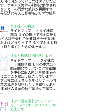
結方向に向かっているのは何よりだと
ます。ホルムズ海峡の封鎖が解除され
油タンカーの円滑な航行が再開すれ
世界経済に与える影響も少しずつ緩和
タイ株式の目次
サイトマップ ＞タイ株式
準備 タイの銀行で預金口座を
タイの証券会社で証券口座を作る 株
お金はどうやって？ タイでお金を持
（持ち出す）ときのルール ...
【タイ株式個別銘柄】ＬＨ
サイトマップ ＞ タイ株式
＞銘柄情報 ＬＨの本業は不
動産開発で，バンコク首都圏
を中心に個人向け戸建住宅や
ドミニアムを建設，販売しています。
ープ会社には２００５年にリテール向
行業の免許を取得したＬＨ銀行があり
。住宅購入資金の貸付業務が本業で，
..
【タイ語会話】はい。いい
え。いいです。ダメです。大
丈夫です。