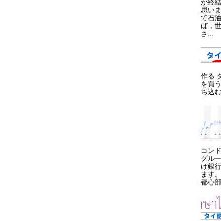
が終
思い
て石
ば，
さ...
作る 
を買う
ち込む
コン
グル
け銀
ます
都心部.