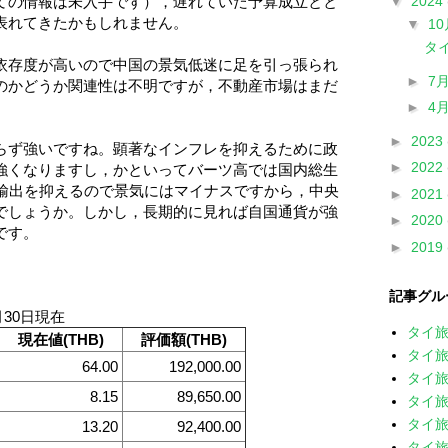
▼
2024
ての情報は未入手です），遅れていた予算成立とと
表れてきたかもしれません。
▼
1
タイ
存度が高いので中国の景気低迷に足を引っ張られ
►
7
のかどうか関連性は不明ですが，不動産市場はまだ
►
4
►
2023
ず強いですね。顕著なインフレを抑えるために政
►
2022
強くなりますし，かといってバーツ高では国内総生
て輸出を抑えるので景気にはマイナスですから，中央
►
2021
でしょうか。しかし，長期的に見れば自国通貨が強
►
2020
スです。
►
2019
記事グル
月30日現在
タイ
現在値(THB)
評価額(THB)
タイ旅
64.00
192,000.00
タイ旅
8.15
89,650.00
タイ旅
タイ旅
13.20
92,400.00
タイ旅