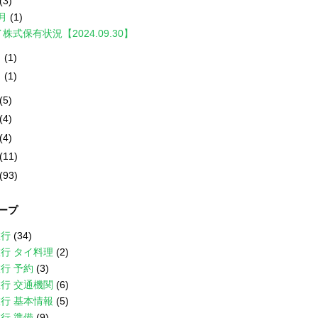
(3)
0月
(1)
株式保有状況【2024.09.30】
月
(1)
月
(1)
(5)
(4)
(4)
(11)
(93)
ープ
旅行
(34)
行 タイ料理
(2)
行 予約
(3)
行 交通機関
(6)
行 基本情報
(5)
行 準備
(9)