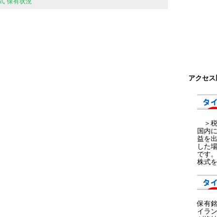
式 保有状況
アクセス
＞税金
国内に
益を出
した
です。
株式を
保有
イラ