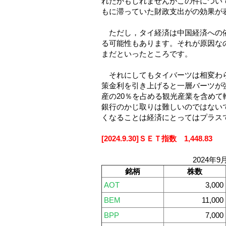
れたかもしれませんがこの件につい
もに滞っていた財政支出がの効果が
ただし，タイ経済は中国経済への依
る可能性もあります。それが原因な
まだといったところです。
それにしてもタイバーツは相変わら
策金利を引き上げると一層バーツが
産の20％を占める観光産業を含め
銀行のかじ取りは難しいのではない
くなることは経済にとってはプラ
[2024.9.30]ＳＥＴ指数 1,448.83
2024年9
銘柄
株数
AOT
3,000
BEM
11,000
BPP
7,000