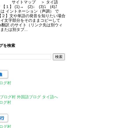
サイトマップ ＞ タイ語
【１】 (1)→ (2)↓ (3)⤵ (4)⤴
⮍ は イントネーション（声調） で
【２】文や単語の発音を知りたい場合
タイ文字部分をそのままコピーして
gle翻訳 のサイト（リンク先は別ウィ
または別タブ...
グを検索
ログ村
ログ村
ログ村